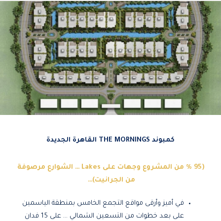
e
s
-
a
a
p
l
p
t
كمبوند THE MORNINGS القاهرة الجديدة
(95؜ % من المشروع وجهات على Lakes … الشوارع مرصوفة
من الجرانيت)…
في أميز وأرقى مواقع التجمع الخامس بمنطقة الياسمين
على بعد خطوات من التسعين الشمالي … على 15 فدان