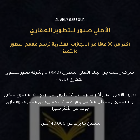
AL AHLY SABBOUR
الأهلي صبور للتطوير العقاري
أكثر من 30 عامًا من الإنجازات العقارية ترسم ملامح التطور
والتميز
شراكة راسخة بين البنك الأهلي المصري (40%) … وشركة صبور للتطوير
العقاري (60%)
طورت الأهلي صبور أكثر ما يزيد عن 12 مليون متر مربع و65 مشروع سكني
واستثماري وساحلي متكامل بمواصفات معمارية غير مسبوقة ومعايير
جودة هي الأكثر تميزا.
تسكين ما يزيد عن 40,000 أسرة.