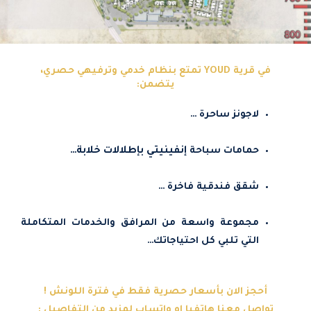
في قرية YOUD تمتع بنظام خدمي وترفيهي حصري،
يتضمن:
لاجونز ساحرة …
حمامات سباحة
إنفينيتي بإطلالات خلابة…
شقق فندقية فاخرة …
مجموعة واسعة من المرافق والخدمات المتكاملة
التي تلبي كل احتياجاتك…
أحجز الان بأسعار حصرية فقط في فترة اللونش !
تواصل معنا هاتفيا او واتساب لمزيد من التفاصيل :