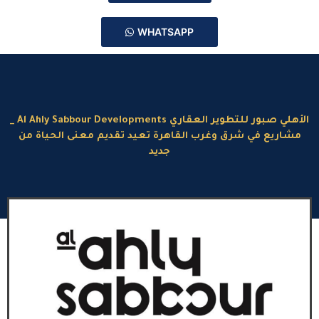
WHATSAPP
الأهلي صبور للتطوير العقاري Al Ahly Sabbour Developments _
مشاريع في شرق وغرب القاهرة تعيد تقديم معنى الحياة من
جديد