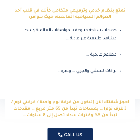
تمتع بنظام خدمي وترفيهي متكامل كأنك في قلب أحد
العوالم السياحية العالمية، حيث تتوافر:
حمامات سباحة متنوعة بالمواصفات العالمية وسط
مشاهد طبيعية غير عادية …
مطاعم عالمية …
تراكات للمشي والجري … وغيره…
احجز شقتك الآن (تتكون من غرفة نوم واحدة / غرفتي نوم /
3 غرف نوم) … بمساحات تبدأ من 65 متر مربع … مقدمات
تبدأ من 5% وفترات سداد تصل إلى 8 سنوات …
CALL US