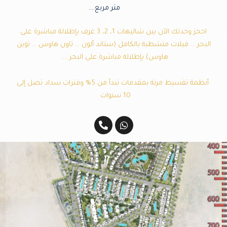
متر مربع….
احجز وحدتك الآن بين
شاليهات 1، 2، 3 غرف بإطلالة مباشرة على
البحر … فيلات متشطبة بالكامل (ستاند ألون … تاون هاوس … توين
هاوس) بإطلالة مباشرة على البحر ….
أنظمة تقسيط مرنة بمقدمات تبدأ من 5% وفترات سداد تصل إلى
10 سنوات
P
W
h
h
o
a
n
t
e
s
-
a
a
p
l
p
t