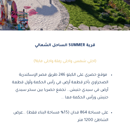
قرية SUMMER الساحل الشمالي
(احلي شمس واحلى رملة واحلى ماية!)
موقع حصري على الكيلو 246 طريق مصر الإسكندرية
الصحراوي بآخر قطعة أرض في رأس الحكمة وأول قطعة
أرض في سيدي حنيش… تجمع حصريا بين سحر سيدي
حنيش ورأس الحكمة معا …
على مساحة 864 فدان (15% مساحة البناء فقط) …عرض
الشاطئ 1200 متر